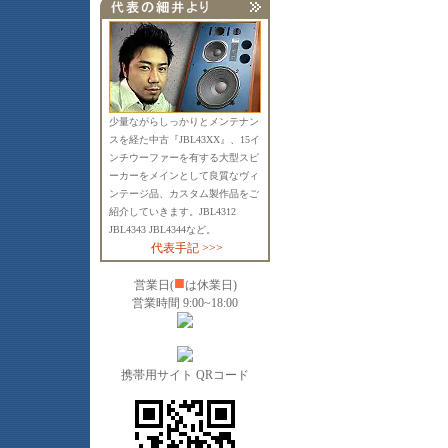
少量ながらしっかりとメンテナン
スを経た中古『JBL43XX』、15イ
ンチウーファーを有する大型スピ
ーカーをメインとして良質なヴィ
ンテージ品、カスタム製作品をご
紹介していきます。JBL4312
JBL4343 JBL4344など。
代表手記 >>>
■
営業日(
は休業日)
営業時間 9:00~18:00
携帯用サイト QRコード