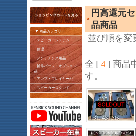
円高還元セ
品商品
▼ 商品カテゴリー
並び順を変
･ スピーカーシステム
･ 修理
･ メンテナンス用品
全 [
4
] 商品中
･ 補修パーツ・オプション
品
す。
･ アンプ・プレイヤー他
･ スピーカースタンド