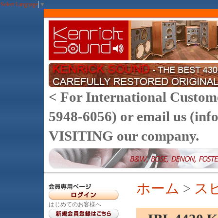
Select Language
▼
< For International Customer
5948-6056) or email us (
VISITING our company.
ホーム
>
ス
はじめてのお客様へ