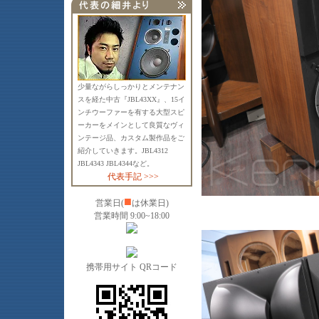
少量ながらしっかりとメンテナン
スを経た中古『JBL43XX』、15イ
ンチウーファーを有する大型スピ
ーカーをメインとして良質なヴィ
ンテージ品、カスタム製作品をご
紹介していきます。JBL4312
JBL4343 JBL4344など。
代表手記 >>>
■
営業日(
は休業日)
営業時間 9:00~18:00
携帯用サイト QRコード