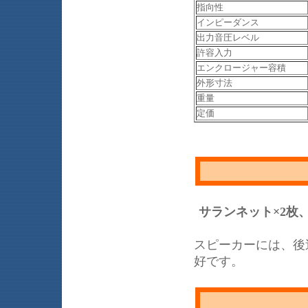
指向性
インピーダンス
出力音圧レベル
許容入力
エンクロージャー容積
外形寸法
重量
定価
サランネット×2枚
スピーカーには、後
好です。