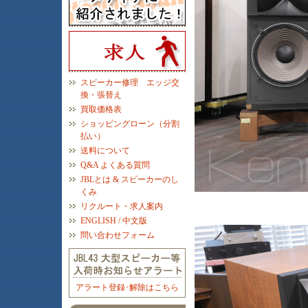
スピーカー修理 エッジ交
換・張替え
買取価格表
ショッピングローン（分割
払い）
送料について
Q&A よくある質問
JBLとは & スピーカーのし
くみ
リクルート・求人案内
ENGLISH / 中文版
問い合わせフォーム
アラート登録･解除はこちら