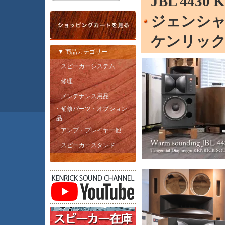
JBL 44
ジェンシャル
ケンリッ
▼ 商品カテゴリー
･ スピーカーシステム
･ 修理
･ メンテナンス用品
･ 補修パーツ・オプション
品
･ アンプ・プレイヤー他
･ スピーカースタンド