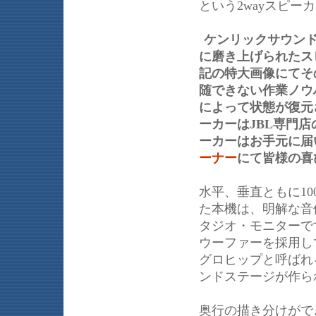
という2wayスピ
ケンリックサウン
に磨き上げられたス
記の特大画像にてそ
随できない作業ノウ
によって状態が復元
ーカーはJBL専門
ーカーはお手元に届
ーナー
にて皆様の喜
水平、垂直ともに1
た本機は、明解な音
タジオ・モニターです
ウーファーを採用し
グロヒップと呼ばれ
ンドステージが作ら
奥行の描き分けがで