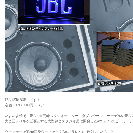
JBL 4350 BSF です！
定価：1,980,000円（ペア）
いよいよ登場、JBLの最高峰スタジオモニター ダブルウーファーモデルのJBL43
大音圧レベルを必要とする大型録音スタジオ用に開発した4ウェイ5スピーカー
ウーファーは38cm口径ウーファーを2本パラレルに接続していること。