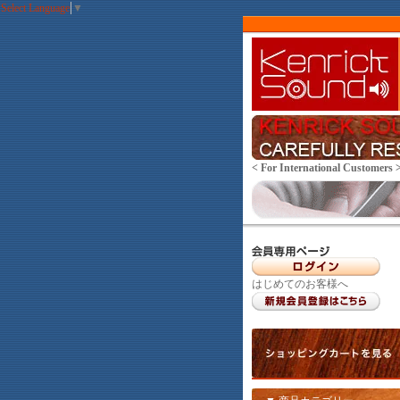
Select Language
▼
< For International Customers 
はじめてのお客様へ