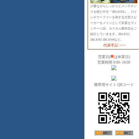
少量ながらしっかりとメンテナン
スを経た中古『JBL43XX』、15イ
ンチウーファーを有する大型スピ
ーカーをメインとして良質なヴィ
ンテージ品、カスタム製作品をご
紹介していきます。JBL4312
JBL4343 JBL4344など。
代表手記 >>>
■
営業日(
は休業日)
営業時間 9:00~18:00
携帯用サイト QRコード