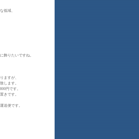
な低域、
に飾りたいですね。
りますが、
致します。
800円です。
置きです。
運送便です。