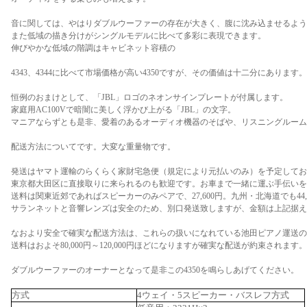
音に関しては、やはりダブルウーファーの存在が大きく、腹に沈み込ませるよう
また低域の描き分けがシングルモデルに比べて多彩に表現できます。
伸びやかな低域の階調はキャビネット容積の
4343、4344に比べて市場価格が高い4350ですが、その価値は十二分にあります。
恒例のおまけとして、「JBL」ロゴのネオンサインプレートが付属します。
家庭用AC100Vで暗闇に美しく浮かび上がる「JBL」の文字。
マニアならずとも是非、愛着のあるオーディオ機器のそばや、リスニングルーム
配送方法についてです。大変な重量物です。
発送はヤマト運輸のらくらく家財宅急便（規定により元払いのみ）を予定してお
東京都大田区に直接取りに来られるのも歓迎です。お車まで一緒に運ぶ手伝いを
送料は関東近郊であればスピーカーのみペアで、27,600円。九州・北海道でも44,
サランネットと音響レンズは安全のため、別口発送致しますが、金額は上記据え
なおより安全で確実な配送方法は、これらの扱いになれている池田ピアノ運送の
送料はおよそ80,000円～120,000円ほどになりますが確実な配送が約束されます。
ダブルウーファーのオーナーとなって是非この4350を鳴らしあげてください。
方式
4ウェイ・5スピーカー・バスレフ方式