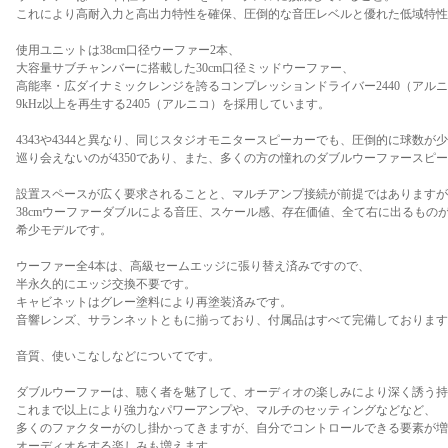
これにより高耐入力と高出力特性を確保、圧倒的な音圧レベルと優れた低域特性
使用ユニットは38cm口径ウーファー2本、
大容量サブチャンバーに搭載した30cm口径ミッドウーファー、
高能率・広ダイナミックレンジを誇るコンプレッションドライバー2440（アル
9kHz以上を再生する2405（アルニコ）を採用しています。
4343や4344と異なり、同じスタジオモニタースピーカーでも、圧倒的に球数が
巡り会えないのが4350であり、また、多くの方の憧れのダブルウーファースピ
設置スペースが広く要求されることと、マルチアンプ接続が前提ではありますが
38cmウーファーダブルによる音圧、スケール感、存在価値、全て右に出るもの
希少モデルです。
ウーファー全4本は、高級セームエッジに張り替え済みですので、
半永久的にエッジ交換不要です。
キャビネットはグレー塗料により再塗装済みです。
音響レンズ、サランネットともに揃っており、付属品はすべて完備しております
音質、使いこなしなどについてです。
ダブルウーファーは、聴く者を魅了して、オーディオの楽しみにより深く誘う持
これまで以上により強力なパワーアンプや、マルチのセッティングなどなど、
多くのファクターがのし掛かってきますが、自分でコントロールできる要素が増
オーディオをする楽しみも増えます。