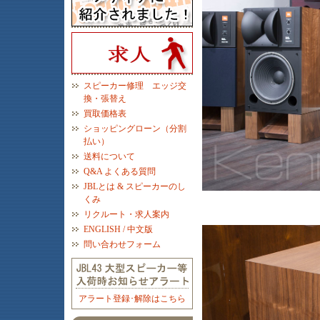
スピーカー修理 エッジ交
換・張替え
買取価格表
ショッピングローン（分割
払い）
送料について
Q&A よくある質問
JBLとは & スピーカーのし
くみ
リクルート・求人案内
ENGLISH / 中文版
問い合わせフォーム
アラート登録･解除はこちら