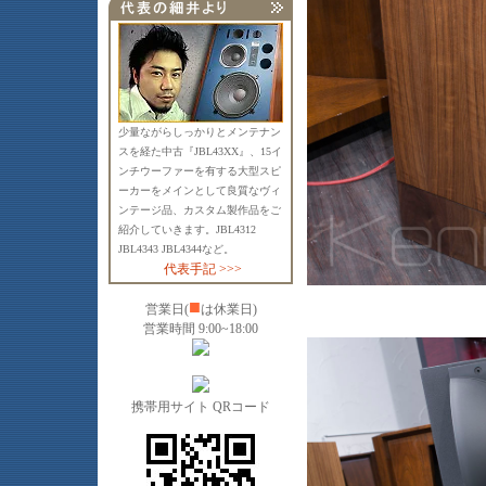
少量ながらしっかりとメンテナン
スを経た中古『JBL43XX』、15イ
ンチウーファーを有する大型スピ
ーカーをメインとして良質なヴィ
ンテージ品、カスタム製作品をご
紹介していきます。JBL4312
JBL4343 JBL4344など。
代表手記 >>>
■
営業日(
は休業日)
営業時間 9:00~18:00
携帯用サイト QRコード