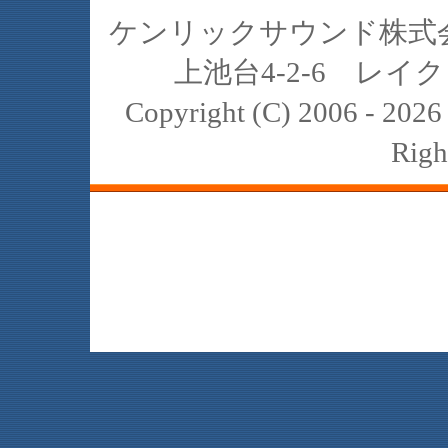
ケンリックサウンド株式会社
上池台4-2-6 レイクヒ
Copyright (C) 2006 - 20
Righ
JBL､中古､スピーカー､レイオーディ
スト､K2､4311､4312､4331､4333､434
2122H 2421B 2308 2307 2405 2202 
reference harman internat