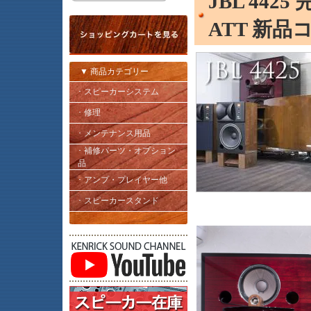
JBL 44
ATT 新
▼ 商品カテゴリー
･ スピーカーシステム
･ 修理
･ メンテナンス用品
･ 補修パーツ・オプション
品
･ アンプ・プレイヤー他
･ スピーカースタンド