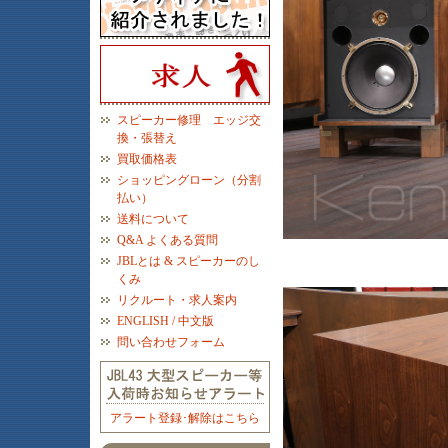
スピーカー修理 エッジ交
換・張替え
買取価格表
ショッピングローン（分割
払い）
送料について
Q&A よくある質問
JBLとは & スピーカーのし
くみ
リクルート・求人案内
ENGLISH / 中文版
問い合わせフォーム
アラート登録･解除はこちら