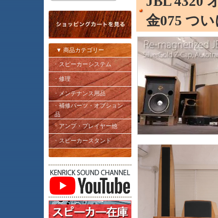
JBL 432
金075 ついに
▼ 商品カテゴリー
･ スピーカーシステム
･ 修理
･ メンテナンス用品
･ 補修パーツ・オプション
品
･ アンプ・プレイヤー他
･ スピーカースタンド