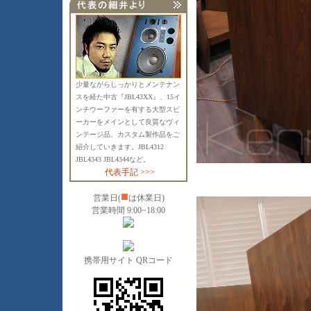
少量ながらしっかりとメンテナン
スを経た中古『JBL43XX』、15イ
ンチウーファーを有する大型スピ
ーカーをメインとして良質なヴィ
ンテージ品、カスタム製作品をご
紹介していきます。JBL4312
JBL4343 JBL4344など。
代表手記 >>>
■
営業日(
は休業日)
営業時間 9:00~18:00
携帯用サイト QRコード