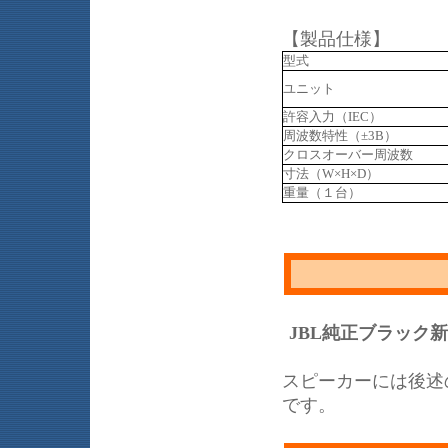
【製品仕様】
型式
ユニット
許容入力（IEC）
周波数特性（±3B）
クロスオーバー周波数
寸法（W×H×D）
重量（１台）
JBL純正ブラック
スピーカーには後述
です。