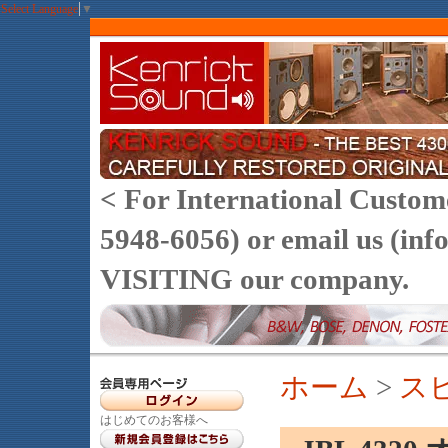
Select Language
▼
< For International Customer
5948-6056) or email us (
VISITING our company.
ホーム
>
ス
はじめてのお客様へ