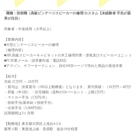
職種：技術職（高級ビンテージスピーカーの修理/カスタム【未経験者 手先が器
界が注目）
対象者：中途採用（大卒以上）
【業務内容】
■大型ビンテージスピーカーの修理
［修理内容］
■JBL高級スピーカーキャビネットの木工修理作業・塗装及びスピーカーユニッ 
■PC作業メール・請求書作成・電話対応
■アマゾン、ヤフーオークション、自社WEBページで売れた商品の発送作業
【給与】
月給 21万円 ～ 24万円
・賞与は、決算賞与（1年以上勤務後）となります。 賞与実績：（10万円～40万
・昇級（年1回） ・住宅補助（賃料の10パーセント：上限2万円）
・マイカー手当（1万円/月）
・技術手当(基本給＋技術手当）
・出張手当（5,000円/回）
試用期間は3ヶ月間
【勤務地】東京都大田区上池台4-2-6
最寄り駅：東急池上線 長原駅 徒歩10分程度