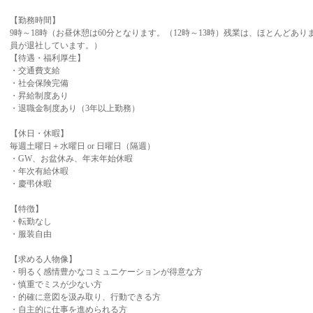
【勤務時間】
9時～18時（お昼休憩は60分となります。（12時～13時）残業は、ほとんどあり
員が退社しています。）
【待遇・福利厚生】
・交通費支給
・社会保険完備
・昇給制度あり
・退職金制度あり（3年以上勤務）
【休日・休暇】
毎週土曜日＋水曜日 or 日曜日（隔週）
・GW、お盆休み、年末年始休暇
・年次有給休暇
・慶弔休暇
【特徴】
・転勤なし
・服装自由
【求める人物像】
・明るく感情豊かなコミュニケーションが得意な方
・慎重でミスが少ない方
・的確に意図を汲み取り、行動できる方
・自主的に仕事を進められる方