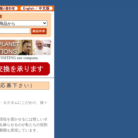
E VISITING our company.
ご応募下さい）
・カスタムにこだわり、徐々
だ現役を退かせるには惜しいポ
を蘇らせるのが私たちの役割
展開も実現しています。