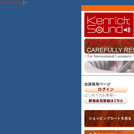
Select Language
▼
< For International Customers 
はじめてのお客様へ