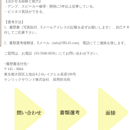
【活かせる経験と能力】
・アンプ、スピーカー修理・開発に5年以上従事している。
・ビジネス英語ができる。
【選考方法】
1、履歴書（写真貼付、Eメールアドレスの記載を必ずお願いします）、自己Ｐ
付してご応募下さい。
2、書類選考後郵送、Eメール（info@JBL43.com)、電話にてご連絡を致します。
ご質問は、お電話（03-5948-6056）にてお問い合わせ下さい。
<履歴書送付先>
〒145－0064
東京都大田区上池台4-2-6レイクヒル長原106号
ケンリックサウンド株式会社 採用担当宛