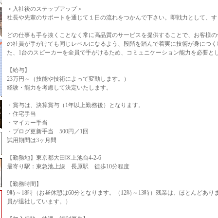
＜入社後のステップアップ＞
社長や先輩のサポートを通じて１日の流れをつかんで下さい。即戦力として、す
どの仕事も手を抜くことなく常に高品質のサービスを提供することで、お客様の
の社員が手がけても同じレベルになるよう、段階を踏んで着実に技術が身につく
た、1台のスピーカーを全員で手がけるため、コミュニケーション能力を必要と
【給与】
23万円～（技能や技術によって変動します。）
経験・能力を考慮して決定いたします。
・賞与は、決算賞与（1年以上勤務後）となります。
・住宅手当
・マイカー手当
・ブログ更新手当 500円／1回
試用期間は3ヶ月間
【勤務地】東京都大田区上池台4-2-6
最寄り駅：東急池上線 長原駅 徒歩10分程度
【勤務時間】
9時～18時（お昼休憩は60分となります。（12時～13時）残業は、ほとんどあり
員が退社しています。）