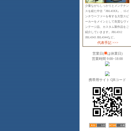
少量ながらしっかりとメンテナン
スを経た中古『JBL43XX』、15イ
ンチウーファーを有する大型スピ
ーカーをメインとして良質なヴィ
ンテージ品、カスタム製作品をご
紹介していきます。JBL4312
JBL4343 JBL4344など。
代表手記 >>>
■
営業日(
は休業日)
営業時間 9:00~18:00
携帯用サイト QRコード