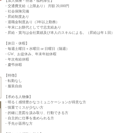
【加入保険・待遇・福利厚生】
・交通費支給（上限あり） 月額 20,000円
・社会保険完備
・昇給制度あり
・退職金制度あり（3年以上勤務）
・年末にお餅代として寸志支給あり
・昇給・賞与は会社業績及び本人のスキルによる。（昇給は年１回）
【休日・休暇】
・毎週土曜日＋水曜日 or 日曜日（隔週）
・GW、お盆休み、年末年始休暇
・年次有給休暇
・慶弔休暇
【特徴】
・転勤なし
・服装自由
【求める人物像】
・明るく感情豊かなコミュニケーションが得意な方
・慎重でミスが少ない方
・的確に意図を汲み取り、行動できる方
・自主的に仕事を進められる方
・手先が器用な方