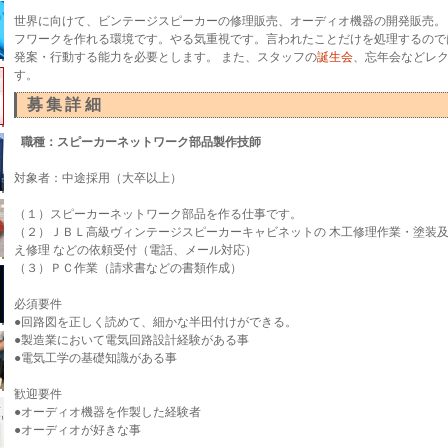
世界に向けて、ビンテージスピーカーの修理販売、オーディオ機器の開発販売。
フワークを作れる環境です。やる気重視です。言われたことだけを処理するので
発案・行動する能力を必要とします。 また、スタッフの
誕生会
、忘年会などレ
す。
募集詳細
職種：スピーカーネットワーク部品製作技師
対象者：中途採用（大卒以上）
（１）スピーカーネットワーク部品を作る仕事です。
（２）ＪＢＬ高級ヴィンテージスピーカーキャビネットの 木工修理作業・塗装
え修理 などの依頼受付（電話、メール対応）
（３）ＰＣ作業（請求書などの書類作成）
必須要件
●回路図を正しく読めて、細かな半田付けができる。
●製造業において電気回路設計経験がある事
●電気工学の基礎知識がある事
歓迎要件
●オーディオ機器を作製した経験者
●オーディオが好きな事