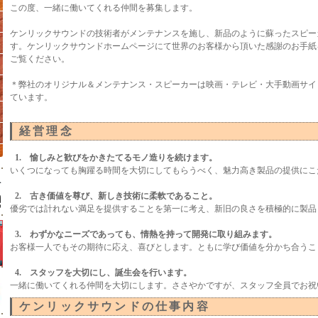
この度、一緒に働いてくれる仲間を募集します。
ケンリックサウンドの技術者がメンテナンスを施し、新品のように蘇ったスピー
す。ケンリックサウンドホームページにて世界のお客様から頂いた感謝のお手紙
ご覧ください。
＊弊社のオリジナル＆メンテナンス・スピーカーは映画・テレビ・大手動画サイ
ています。
経営理念
1. 愉しみと歓びをかきたてるモノ造りを続けます。
いくつになっても胸躍る時間を大切にしてもらうべく、魅力高き製品の提供にこ
2. 古き価値を尊び、新しき技術に柔軟であること。
優劣では計れない満足を提供することを第一に考え、新旧の良さを積極的に製品
3. わずかなニーズであっても、情熱を持って開発に取り組みます。
お客様一人でもその期待に応え、喜びとします。ともに学び価値を分かち合うこ
4. スタッフを大切にし、誕生会を行います。
一緒に働いてくれる仲間を大切にします。ささやかですが、スタッフ全員でお祝
ケンリックサウンドの仕事内容