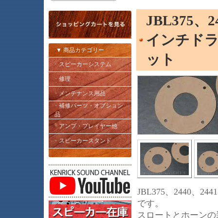
JBL375、2
インチドラ
▼ 商品カテゴリー
ット
･ スピーカーシステム
･ 修理
･ メンテナンス用品
･ 補修パーツ・オプション
品
･ アンプ・プレイヤー他
･ スピーカースタンド
JBL375、2440
です。
スロートとホーンの