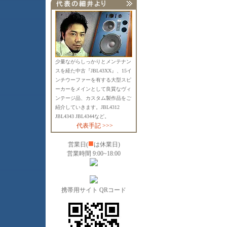
少量ながらしっかりとメンテナン
スを経た中古『JBL43XX』、15イ
ンチウーファーを有する大型スピ
ーカーをメインとして良質なヴィ
ンテージ品、カスタム製作品をご
紹介していきます。JBL4312
JBL4343 JBL4344など。
代表手記 >>>
■
営業日(
は休業日)
営業時間 9:00~18:00
携帯用サイト QRコード