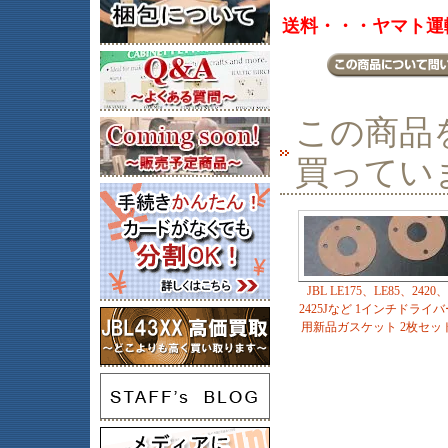
送料・・・ヤマト運輸
この商品
買ってい
JBL LE175、LE85、2420、
2425Jなど 1インチドライバ
用新品ガスケット 2枚セッ