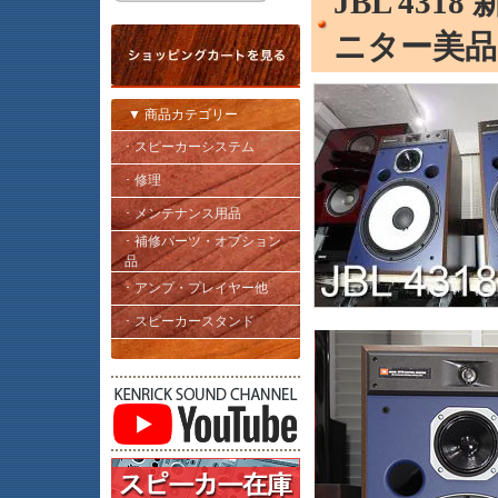
JBL 43
ニター美品
▼ 商品カテゴリー
･ スピーカーシステム
･ 修理
･ メンテナンス用品
･ 補修パーツ・オプション
品
･ アンプ・プレイヤー他
･ スピーカースタンド