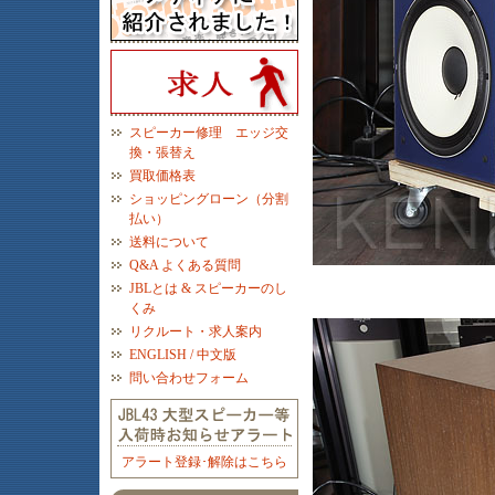
スピーカー修理 エッジ交
換・張替え
買取価格表
ショッピングローン（分割
払い）
送料について
Q&A よくある質問
JBLとは & スピーカーのし
くみ
リクルート・求人案内
ENGLISH / 中文版
問い合わせフォーム
アラート登録･解除はこちら