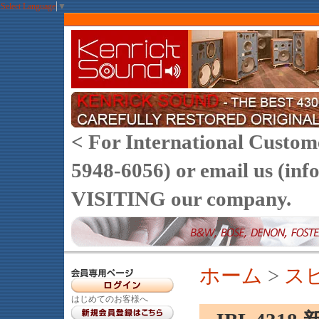
Select Language
▼
< For International Customer
5948-6056) or email us (
VISITING our company.
ホーム
>
ス
はじめてのお客様へ