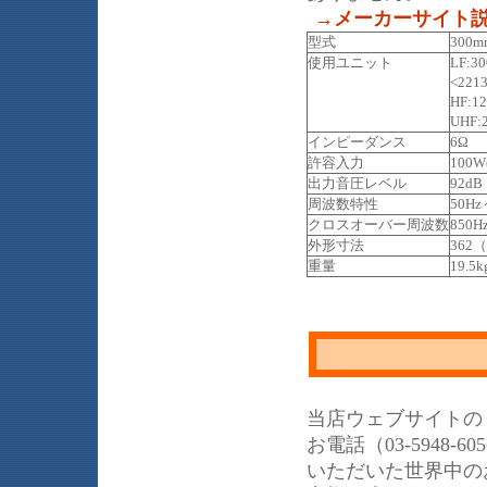
→メーカーサイト
型式
300
使用ユニット
LF:
<221
HF:
UHF
インピーダンス
6Ω
許容入力
100W
出力音圧レベル
92dB
周波数特性
50Hz
クロスオーバー周波数
850Hz
外形寸法
362
重量
19.5k
当店ウェブサイトの
お電話（03-5948
いただいた世界中の