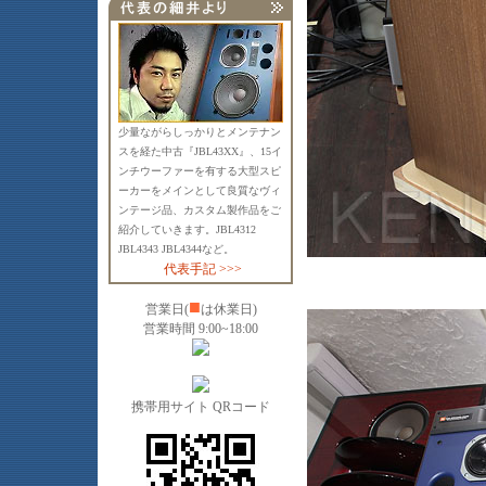
少量ながらしっかりとメンテナン
スを経た中古『JBL43XX』、15イ
ンチウーファーを有する大型スピ
ーカーをメインとして良質なヴィ
ンテージ品、カスタム製作品をご
紹介していきます。JBL4312
JBL4343 JBL4344など。
代表手記 >>>
■
営業日(
は休業日)
営業時間 9:00~18:00
携帯用サイト QRコード