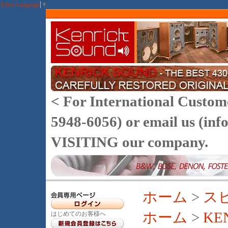
Select Language
▼
< For International Customer
5948-6056) or email us (
VISITING our company.
ホーム
>
ス
ホーム
>
KE
はじめてのお客様へ