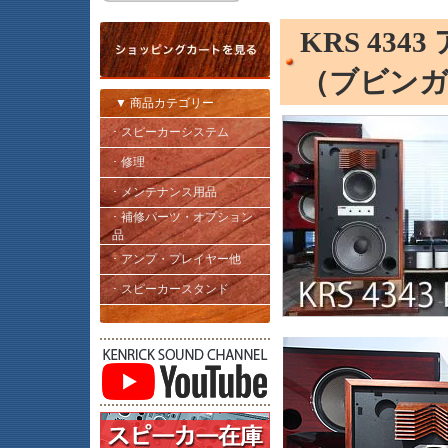
KRS 43
（ブビンガ
▼ 商品カテゴリー
･ スピーカーシステム
･ 修理
･ メンテナンス用品
･ 補修パーツ・オプション
品
･ アンプ・プレイヤー他
･ スピーカースタンド