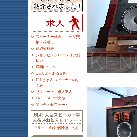
スピーカー修理 エッジ交
換・張替え
買取価格表
ショッピングローン（分割
払い）
送料について
Q&A よくある質問
JBLとは & スピーカーのし
くみ
リクルート・求人案内
ENGLISH / 中文版
問い合わせフォーム
アラート登録･解除はこちら