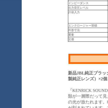
インピーダンス
出力音圧レベル
許容入力
エンクロージャー容積
外形寸法
重量
定価
新品JBL純正ブラ
製純正レンズ）×2
『KENRICK S
類が一層際だって見
の光が放たれます。
が刻まれています。