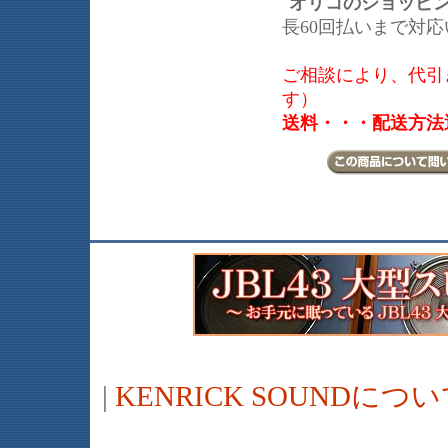
オリコのショッピ
長60回払いまで対
ご相談により、代引き
す）
送料・・・配送方法
|
KENRICK SOUNDに