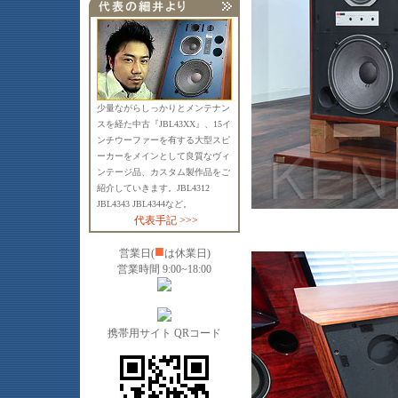
少量ながらしっかりとメンテナン
スを経た中古『JBL43XX』、15イ
ンチウーファーを有する大型スピ
ーカーをメインとして良質なヴィ
ンテージ品、カスタム製作品をご
紹介していきます。JBL4312
JBL4343 JBL4344など。
代表手記 >>>
■
営業日(
は休業日)
営業時間 9:00~18:00
携帯用サイト QRコード