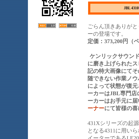
JBL 
ごらん頂きありがとう
ーの登場です。
定価：373,200円（
ケンリックサウン
に磨き上げられたス
記の特大画像にてそ
随できない作業ノウ
によって状態が復元
ーカーはJBL専門
ーカーはお手元に届
ーナー
にて皆様の喜
431Xシリーズの
となる4311に用い
イーターであるLE2