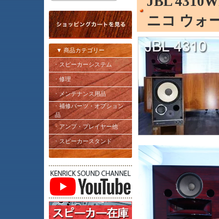
JBL 43
ニコ ウォ
▼ 商品カテゴリー
･ スピーカーシステム
･ 修理
･ メンテナンス用品
･ 補修パーツ・オプション
品
･ アンプ・プレイヤー他
･ スピーカースタンド