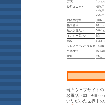
方式
3ウェ
使用ユニット
低域用：
中域用：
高域用：
周波数特性
30Hz～
指向特性
90゜
最大許容入力
50W
インピーダンス
8Ω
感度
91dB
クロスオーバー周波数
1.5kH
外形寸法
幅364
重量
23kg
当店ウェブサイトの
お電話（03-5948
いただいた世界中の