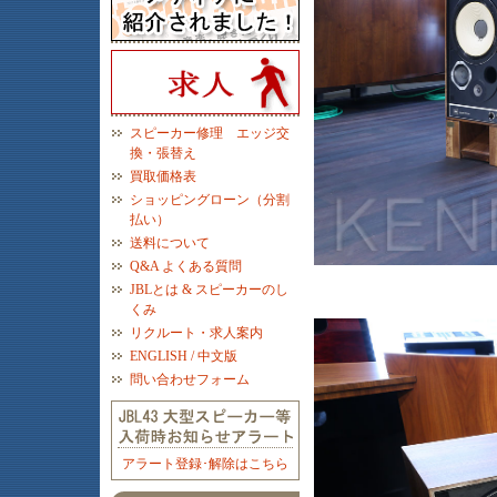
スピーカー修理 エッジ交
換・張替え
買取価格表
ショッピングローン（分割
払い）
送料について
Q&A よくある質問
JBLとは & スピーカーのし
くみ
リクルート・求人案内
ENGLISH / 中文版
問い合わせフォーム
アラート登録･解除はこちら