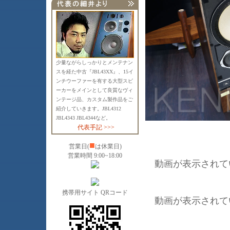
少量ながらしっかりとメンテナン
スを経た中古『JBL43XX』、15イ
ンチウーファーを有する大型スピ
ーカーをメインとして良質なヴィ
ンテージ品、カスタム製作品をご
紹介していきます。JBL4312
JBL4343 JBL4344など。
代表手記 >>>
■
営業日(
は休業日)
営業時間 9:00~18:00
動画が表示されて
携帯用サイト QRコード
動画が表示されて