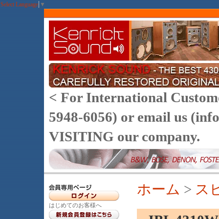
Select Language
▼
< For International Customer
5948-6056) or email us (
VISITING our company.
ホーム
>
ス
はじめてのお客様へ