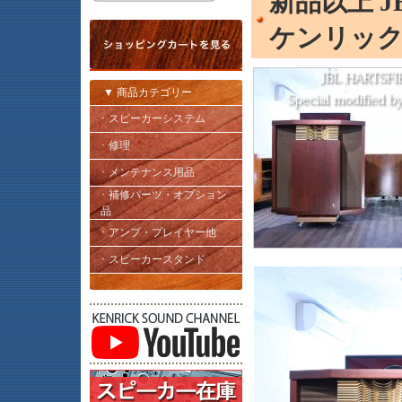
新品以上 JB
ケンリッ
▼ 商品カテゴリー
･ スピーカーシステム
･ 修理
･ メンテナンス用品
･ 補修パーツ・オプション
品
･ アンプ・プレイヤー他
･ スピーカースタンド