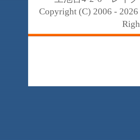
Copyright (C) 2006 - 20
Righ
JBL､中古､スピーカー､レイオーディ
スト､K2､4311､4312､4331､4333､434
2122H 2421B 2308 2307 2405 2202 
reference harman internat