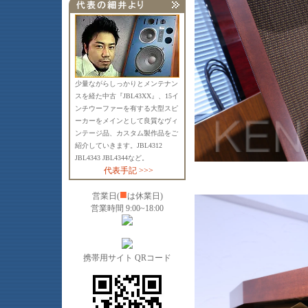
少量ながらしっかりとメンテナン
スを経た中古『JBL43XX』、15イ
ンチウーファーを有する大型スピ
ーカーをメインとして良質なヴィ
ンテージ品、カスタム製作品をご
紹介していきます。JBL4312
JBL4343 JBL4344など。
代表手記 >>>
■
営業日(
は休業日)
営業時間 9:00~18:00
携帯用サイト QRコード