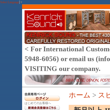
Select Language
▼
< For International Customer
5948-6056) or email us (
VISITING our company.
ホーム
>
ス
はじめてのお客様へ