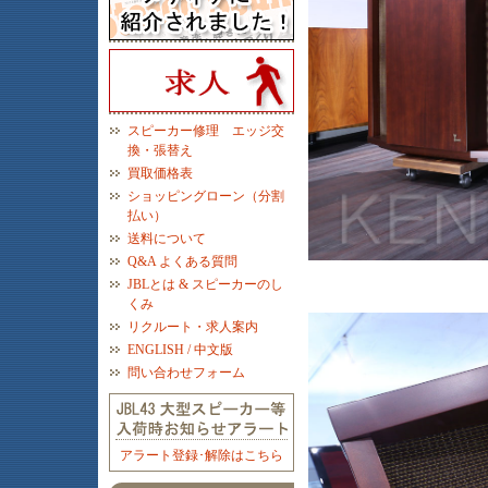
スピーカー修理 エッジ交
換・張替え
買取価格表
ショッピングローン（分割
払い）
送料について
Q&A よくある質問
JBLとは & スピーカーのし
くみ
リクルート・求人案内
ENGLISH / 中文版
問い合わせフォーム
アラート登録･解除はこちら