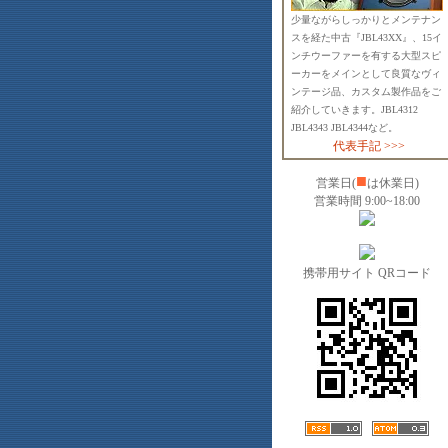
少量ながらしっかりとメンテナン
スを経た中古『JBL43XX』、15イ
ンチウーファーを有する大型スピ
ーカーをメインとして良質なヴィ
ンテージ品、カスタム製作品をご
紹介していきます。JBL4312
JBL4343 JBL4344など。
代表手記 >>>
■
営業日(
は休業日)
営業時間 9:00~18:00
携帯用サイト QRコード