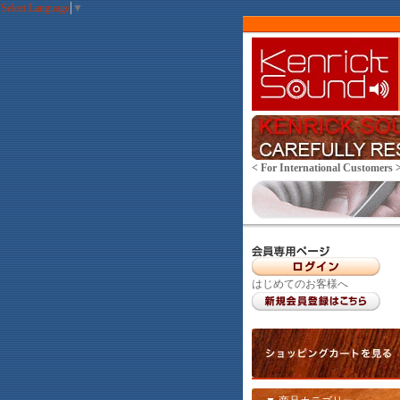
Select Language
▼
< For International Customers 
はじめてのお客様へ