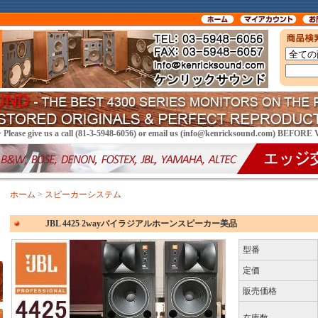
> Please give us a call (81-3-5948-6056) or email us (info@kenricksound.com) BEFOR
ホーム
>
スピーカーシステム
JBL 4425 2wayバイラジアルホーンスピーカー美品
型番
定価
販売価格