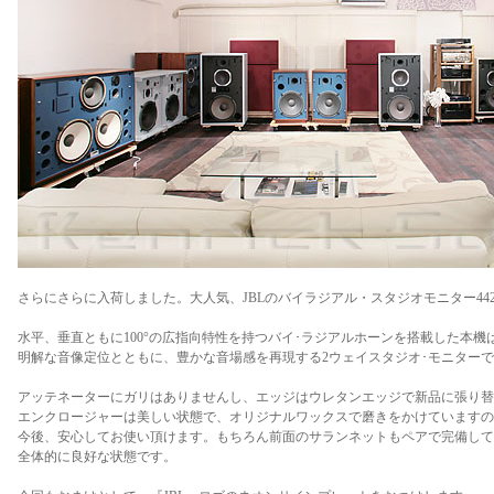
さらにさらに入荷しました。大人気、JBLのバイラジアル・スタジオモニター44
水平、垂直ともに100°の広指向特性を持つバイ･ラジアルホーンを搭載した本機
明解な音像定位とともに、豊かな音場感を再現する2ウェイスタジオ･モニター
アッテネーターにガリはありませんし、エッジはウレタンエッジで新品に張り替
エンクロージャーは美しい状態で、オリジナルワックスで磨きをかけていますの
今後、安心してお使い頂けます。もちろん前面のサランネットもペアで完備して
全体的に良好な状態です。