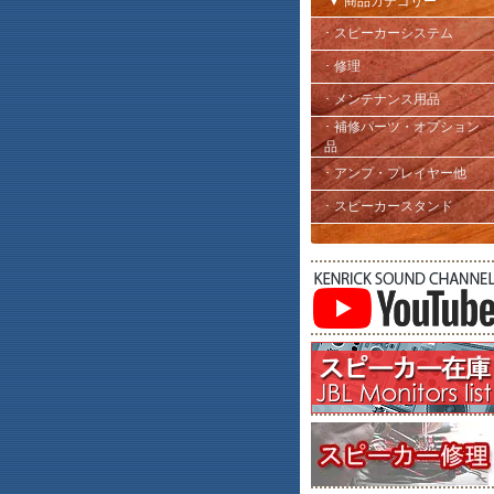
▼ 商品カテゴリー
･ スピーカーシステム
･ 修理
･ メンテナンス用品
･ 補修パーツ・オプション
品
･ アンプ・プレイヤー他
･ スピーカースタンド