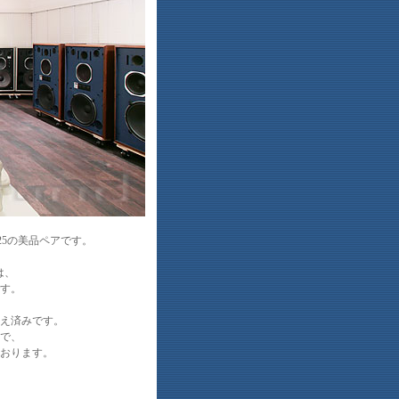
25の美品ペアです。
は、
です。
え済みです。
で、
おります。