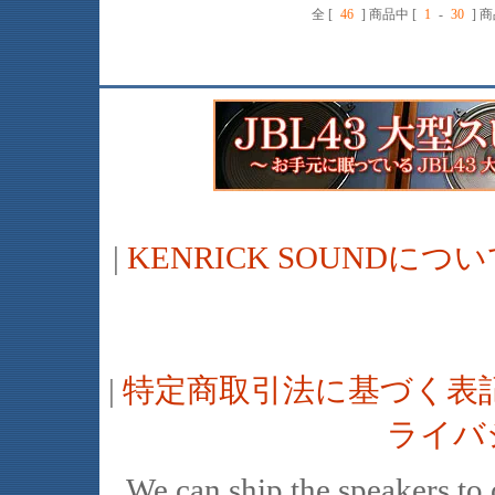
全 [
46
] 商品中 [
1
-
30
] 
|
KENRICK SOUNDに
|
特定商取引法に基づく表
ライバ
We can ship the speakers to o