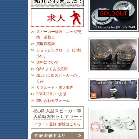
スピーカー修理 エッジ交
換・張替え
買取価格表
ショッピングローン（分割
払い）
送料について
Q&A よくある質問
JBLとは & スピーカーのし
くみ
リクルート・求人案内
ENGLISH / 中文版
問い合わせフォーム
アラート登録･解除はこちら