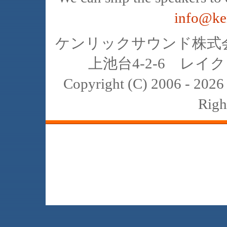
info@ke
ケンリックサウンド株式会社
上池台4-2-6 レイクヒ
Copyright (C) 2006 - 20
Righ
JBL､中古､スピーカー､レイオーディ
スト､K2､4311､4312､4331､4333､434
2122H 2421B 2308 2307 2405 2202 
reference harman internat