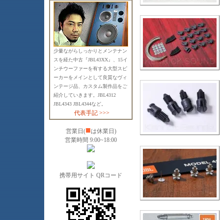
少量ながらしっかりとメンテナン
スを経た中古『JBL43XX』、15イ
ンチウーファーを有する大型スピ
ーカーをメインとして良質なヴィ
ンテージ品、カスタム製作品をご
紹介していきます。JBL4312
JBL4343 JBL4344など。
代表手記 >>>
■
営業日(
は休業日)
営業時間 9:00~18:00
携帯用サイト QRコード