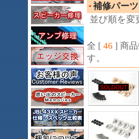
補修パーツ
並び順を変
全 [
46
] 商品
す。