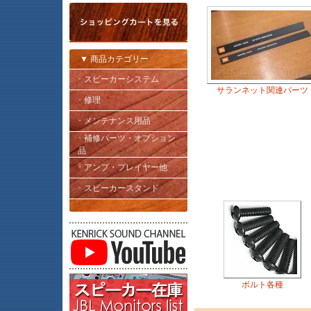
▼ 商品カテゴリー
･ スピーカーシステム
サランネット関連パーツ
･ 修理
･ メンテナンス用品
･ 補修パーツ・オプション
品
･ アンプ・プレイヤー他
･ スピーカースタンド
ボルト各種