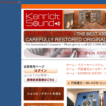
Select Language
▼
< For International Customers > Please give us a call (81-3-594
ホーム
>
スピーカーシステム
ホーム
>
円高還元セール中！
ホーム
>
KENRICK SOUND
はじめてのお客様へ
円高還元！JBL 4315B