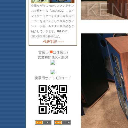
少量ながらしっかりとメンテナン
スを経た中古『JBL43XX』、15イ
ンチウーファーを有する大型スピ
ーカーをメインとして良質なヴィ
ンテージ品、カスタム製作品をご
紹介していきます。JBL4312
JBL4343 JBL4344など。
代表手記 >>>
■
営業日(
は休業日)
営業時間 9:00~18:00
携帯用サイト QRコード