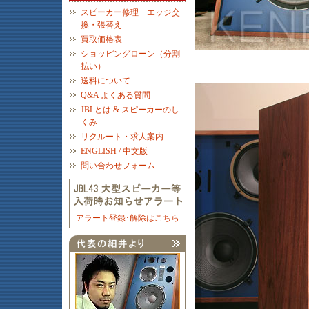
スピーカー修理 エッジ交
換・張替え
買取価格表
ショッピングローン（分割
払い）
送料について
Q&A よくある質問
JBLとは & スピーカーのし
くみ
リクルート・求人案内
ENGLISH / 中文版
問い合わせフォーム
アラート登録･解除はこちら