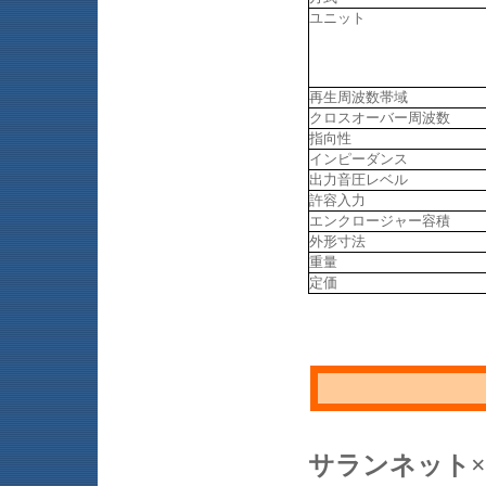
ユニット
再生周波数帯域
クロスオーバー周波数
指向性
インピーダンス
出力音圧レベル
許容入力
エンクロージャー容積
外形寸法
重量
定価
サランネット×