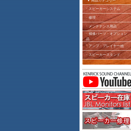
▼ 商品カテゴリー
･ スピーカーシステム
･ 修理
･ メンテナンス用品
･ 補修パーツ・オプション
品
･ アンプ・プレイヤー他
･ スピーカースタンド