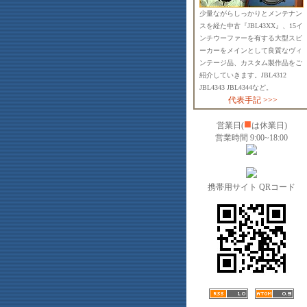
少量ながらしっかりとメンテナン
スを経た中古『JBL43XX』、15イ
ンチウーファーを有する大型スピ
ーカーをメインとして良質なヴィ
ンテージ品、カスタム製作品をご
紹介していきます。JBL4312
JBL4343 JBL4344など。
代表手記 >>>
■
営業日(
は休業日)
営業時間 9:00~18:00
携帯用サイト QRコード