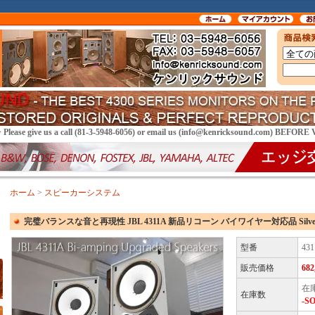
> Please give us a call (81-3-5948-6056) or email us (info@kenricksound.com) BEFOR
ホーム
>
スピーカーシステム
完璧バランスな音と再現性 JBL 4311A 新品リコーン バイワイヤー対応品 Silver
型番
431
販売価格
68
在庫
在庫数
-S