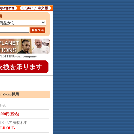
E VISITING our company.
 Z-cap採用
1-20
2,000円(税込)
 0 ペア 売切れ中
OLD OUT-