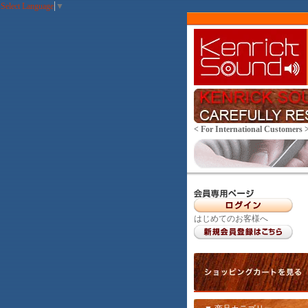
Select Language
▼
< For International Customers 
はじめてのお客様へ