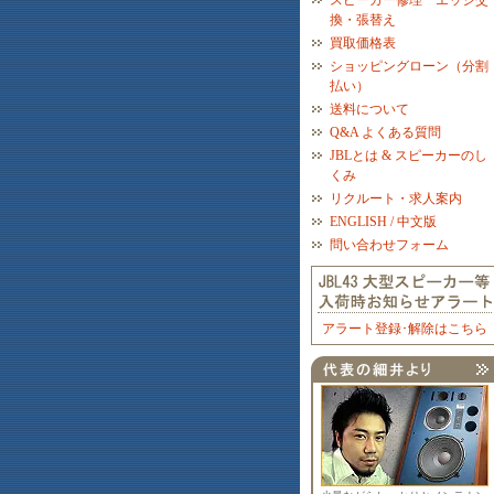
スピーカー修理 エッジ交
換・張替え
買取価格表
ショッピングローン（分割
払い）
送料について
Q&A よくある質問
JBLとは & スピーカーのし
くみ
リクルート・求人案内
ENGLISH / 中文版
問い合わせフォーム
アラート登録･解除はこちら