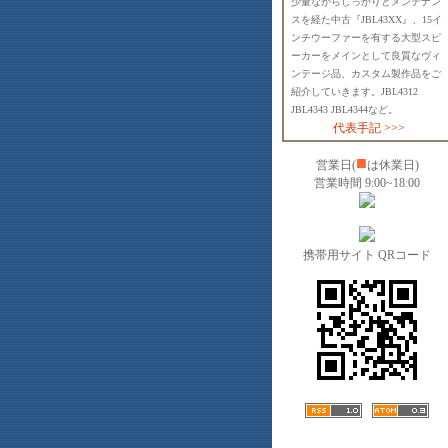
少量ながらしっかりとメンテナン
スを経た中古『JBL43XX』、15イ
ンチウーファーを有する大型スピ
ーカーをメインとして良質なヴィ
ンテージ品、カスタム製作品をご
紹介していきます。JBL4312
JBL4343 JBL4344など。
代表手記 >>>
■
営業日(
は休業日)
営業時間 9:00~18:00
携帯用サイト QRコード