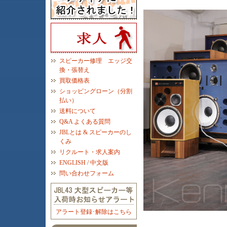
スピーカー修理 エッジ交
換・張替え
買取価格表
ショッピングローン（分割
払い）
送料について
Q&A よくある質問
JBLとは & スピーカーのし
くみ
リクルート・求人案内
ENGLISH / 中文版
問い合わせフォーム
アラート登録･解除はこちら