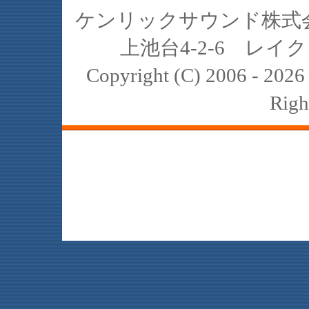
ケンリックサウンド株式会社
上池台4-2-6 レイクヒ
Copyright (C) 2006 - 20
Righ
JBL､中古､スピーカー､レイオーディ
スト､K2､4311､4312､4331､4333､434
2122H 2421B 2308 2307 2405 2202 
reference harman internat