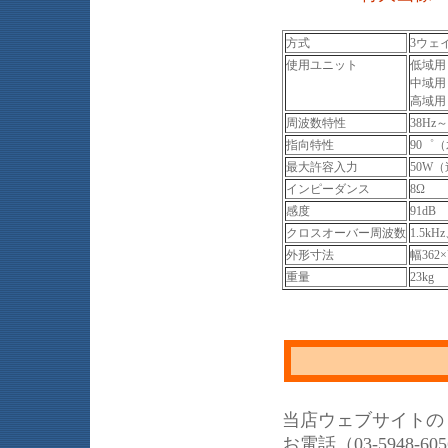
方式
3ウェ
使用ユニット
低域用：
中域用：
高域用：
周波数特性
38Hz～
指向特性
90゜
最大許容入力
50W
インピーダンス
8Ω
感度
91dB
クロスオーバー周波数
1.5kH
外形寸法
幅362
重量
23kg
当店ウェブサイトの
お電話（03-5948