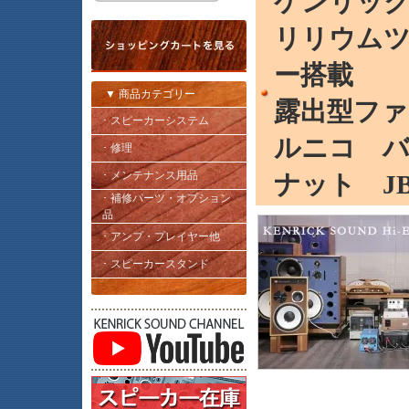
ケンリッ
リリウムツ
ー搭載
▼ 商品カテゴリー
露出型フ
･ スピーカーシステム
ルニコ バ
･ 修理
･ メンテナンス用品
ナット JBL
･ 補修パーツ・オプション
品
･ アンプ・プレイヤー他
･ スピーカースタンド