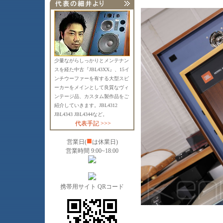
少量ながらしっかりとメンテナン
スを経た中古『JBL43XX』、15イ
ンチウーファーを有する大型スピ
ーカーをメインとして良質なヴィ
ンテージ品、カスタム製作品をご
紹介していきます。JBL4312
JBL4343 JBL4344など。
代表手記 >>>
■
営業日(
は休業日)
営業時間 9:00~18:00
携帯用サイト QRコード