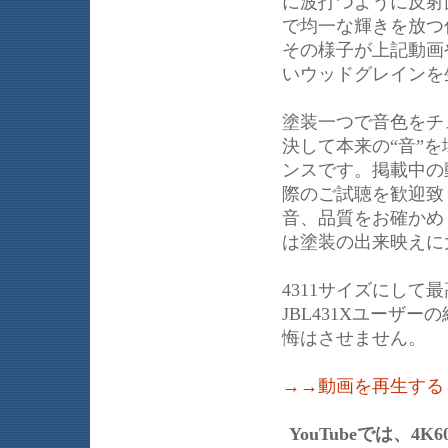
に波打つように反射
で均一な輝きを放つ
その様子が上記動画
いウッドグレインを
塗装一つで音色をチ
決して本来の“音”
ンスです。掲載中の
際のご試聴を歓迎致
音、品質をお確かめ
は塗装の出来映えに
4311サイズにし
JBL431Xユーザ
悔はさせません。
→→動画を再生する
YouTubeでは、