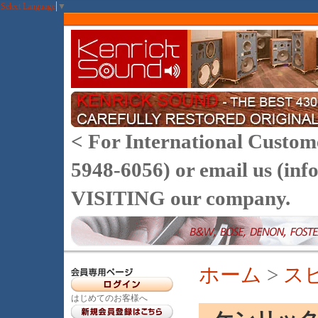
Select Language
▼
< For International Customer
5948-6056) or email us (
VISITING our company.
ホーム
>
ス
はじめてのお客様へ