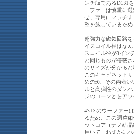
ンチ版であるD13
ーファーは慎重に選
せ、専用にマッチす
整を施しているため
超強力な磁気回路を有
イスコイル径はなんと
スコイル径が3イン
と同じものが搭載さ
のサイズが分かると
このキャビネットサ
めのf0、その両者
ルと高弾性のダンパ
ジのコーンとをアッ
431Xのウーファ
るため、この調整如
ットコア（ナノ結晶
用いて、わずかにハ