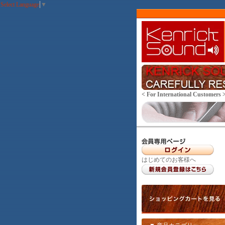
Select Language
▼
< For International Customers 
はじめてのお客様へ