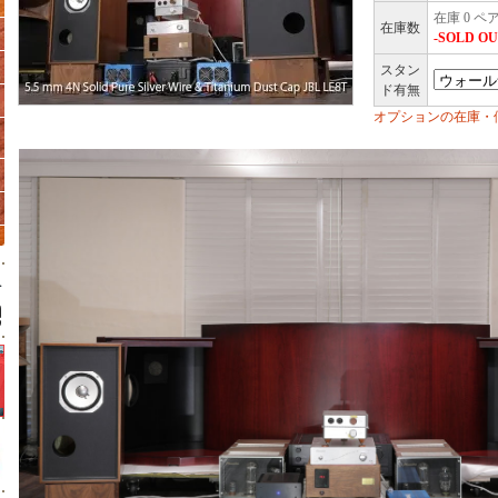
在庫 0 ペ
在庫数
-SOLD OU
スタン
ド有無
オプションの在庫・