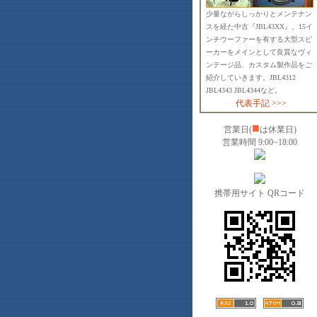
少量ながらしっかりとメンテナン
スを経た中古『JBL43XX』、15イ
ンチウーファーを有する大型スピ
ーカーをメインとして良質なヴィ
ンテージ品、カスタム製作品をご
紹介していきます。JBL4312
JBL4343 JBL4344など。
代表手記 >>>
■
営業日(
は休業日)
営業時間 9:00~18:00
携帯用サイト QRコード