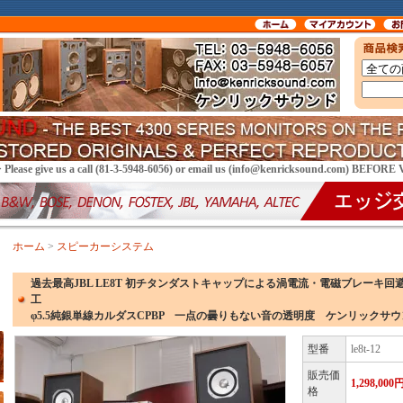
> Please give us a call (81-3-5948-6056) or email us (info@kenricksound.com) BEFOR
ホーム
>
スピーカーシステム
過去最高JBL LE8T 初チタンダストキャップによる渦電流・電磁ブレーキ
工
φ5.5純銀単線カルダスCPBP 一点の曇りもない音の透明度 ケンリックサ
型番
le8t-12
販売価
1,298,00
格