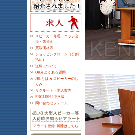
スピーカー修理 エッジ交
換・張替え
買取価格表
ショッピングローン（分割
払い）
送料について
Q&A よくある質問
JBLとは & スピーカーのし
くみ
リクルート・求人案内
ENGLISH / 中文版
問い合わせフォーム
アラート登録･解除はこちら