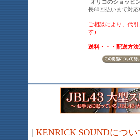
オリコのショッピ
長60回払いまで対
ご相談により、代引き
す）
送料・・・配送方法
|
KENRICK SOUNDに