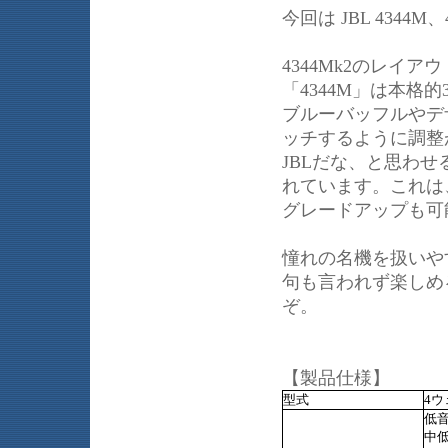
今回は JBL 4344M、
4344Mk2のレイ
「4344M」は本格
ブルーバッフルやデ
ッチするように調整
JBLだな、と思わ
れています。これは
グレードアップも可
憧れの名機を扱いや
句も言われず楽しめ
ぞ。
【製品仕様】
型式
4
低音
中低