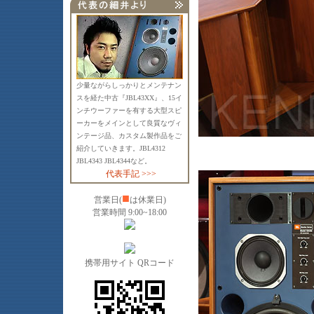
少量ながらしっかりとメンテナン
スを経た中古『JBL43XX』、15イ
ンチウーファーを有する大型スピ
ーカーをメインとして良質なヴィ
ンテージ品、カスタム製作品をご
紹介していきます。JBL4312
JBL4343 JBL4344など。
代表手記 >>>
■
営業日(
は休業日)
営業時間 9:00~18:00
携帯用サイト QRコード