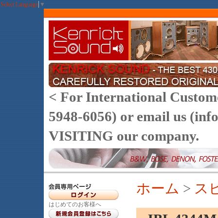
Select Language
▼
< For International Customer
5948-6056) or email us (
VISITING our company.
ホーム
>
ス
はじめてのお客様へ