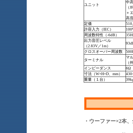
中
ユニット
（J
＋エ
高音
定価
51
許容入力（IEC）
10
周波数特性（-6dB）
35H
出力音圧レベル
93d
（2.83V／1m）
クロスオーバー周波数
500
マ
ターミナル
（
インピーダンス
6Ω
寸法（W×H×D、mm）
43
重量（１台）
39k
・ウーファー×2本