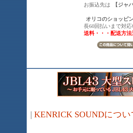
お振込先は
【ジャ
オリコのショッピ
長60回払いまで対
送料・・・配送方法
|
KENRICK SOUNDに