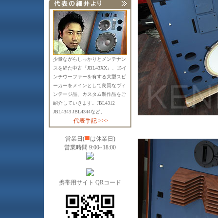
少量ながらしっかりとメンテナン
スを経た中古『JBL43XX』、15イ
ンチウーファーを有する大型スピ
ーカーをメインとして良質なヴィ
ンテージ品、カスタム製作品をご
紹介していきます。JBL4312
JBL4343 JBL4344など。
代表手記 >>>
■
営業日(
は休業日)
営業時間 9:00~18:00
携帯用サイト QRコード