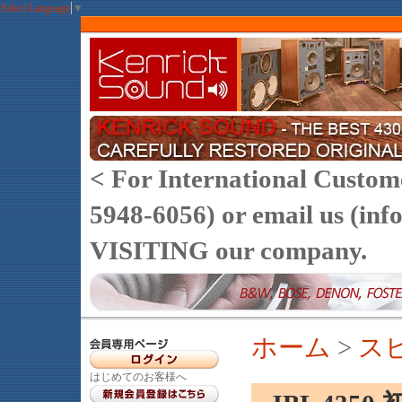
Select Language
▼
< For International Customer
5948-6056) or email us (
VISITING our company.
ホーム
>
ス
はじめてのお客様へ