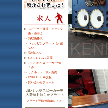
スピーカー修理 エッジ交
換・張替え
買取価格表
ショッピングローン（分割
払い）
送料について
Q&A よくある質問
JBLとは & スピーカーのし
くみ
リクルート・求人案内
ENGLISH / 中文版
問い合わせフォーム
アラート登録･解除はこちら