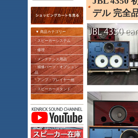
JBL 43
デル 完全品 
▼ 商品カテゴリー
･ スピーカーシステム
･ 修理
･ メンテナンス用品
･ 補修パーツ・オプション
品
･ アンプ・プレイヤー他
･ スピーカースタンド