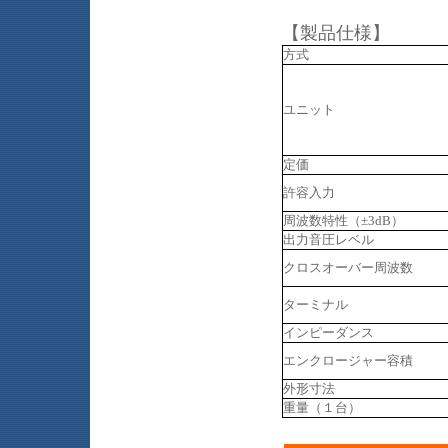
【製品仕様】
方式
ユニット
定価
許容入力
周波数特性（±3dB）
出力音圧レベル
クロスオーバー周波数
ターミナル
インピーダンス
エンクロージャー容積
外形寸法
重量（１台）