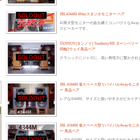
JBL4344M 4Wayスタジオモニター ペア
43系大型モニターの血を継ぐコンパクトな4way
スピーカーです。
TANNOY(タンノイ) Turnberry/HE ターンベリー
同軸2ウェイ美品ペア
クラシックにジャズに、高い再現力に驚かされ
JBL 4344M 省スペース型リバイバル4wayモニタ
ー 美品ペア
レアな4344M。サイズと扱いやすさがピカイチ
JBL 4344M 省スペース型リバイバル4wayモニタ
ー 美品ペア
レアな4344M。サイズと扱いやすさがピカイチ