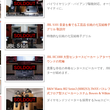
バイワイヤリング・バイアンプ駆動対応。オー
マイティに。
JBL S101 音楽を奏でる工芸品 伝統の七宝組格
グリル 取説付
特徴的な伝統の七宝組格子グリル
JBL HC1000 大型センタースピーカー シアター
ウンドの究極
貴重な存在の本格センタースピーカーです。JB
ターが組めます。
B&W Matrix 802 Series3 (M802S3) 3WAYバスレ
式フロア型スピーカーシステム Bowers & Wilkin
ダイヤモンドツイーターを採用する3wayスピー