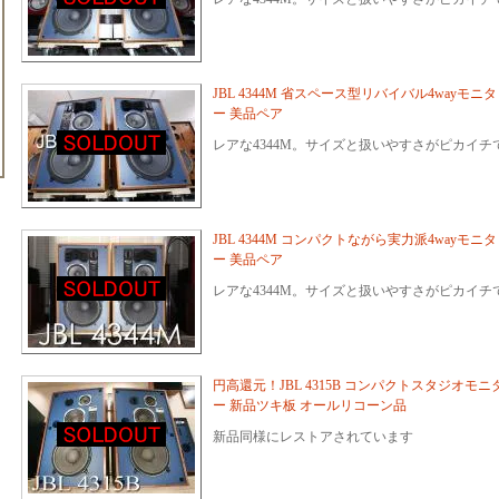
JBL 4344M 省スペース型リバイバル4wayモニタ
ー 美品ペア
レアな4344M。サイズと扱いやすさがピカイチ
JBL 4344M コンパクトながら実力派4wayモニタ
ー 美品ペア
レアな4344M。サイズと扱いやすさがピカイチ
円高還元！JBL 4315B コンパクトスタジオモニ
ー 新品ツキ板 オールリコーン品
新品同様にレストアされています