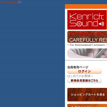
Select Language
▼
< For International Customers 
はじめてのお客様へ