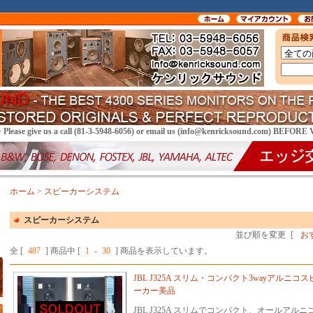
> Please give us a call (81-3-5948-6056) or email us (info@kenricksound.com) BEFOR
ホーム
>
スピーカーシステム
スピーカーシステム
並び順を変更
[
お
全 [
487
] 商品中 [
1
-
30
] 商品を表示しています。
JBL J325A スリム・コンパクト3wayアルニコス
ーカー美品
JBL J325A スリムでコンパクト、オールアル