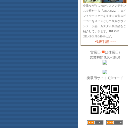
少量ながらしっかりとメンテナン
スを経た中古『JBL43XX』、15イ
ンチウーファーを有する大型スピ
ーカーをメインとして良質なヴィ
ンテージ品、カスタム製作品をご
紹介していきます。JBL4312
JBL4343 JBL4344など。
代表手記 >>>
■
営業日(
は休業日)
営業時間 9:00~18:00
携帯用サイト QRコード