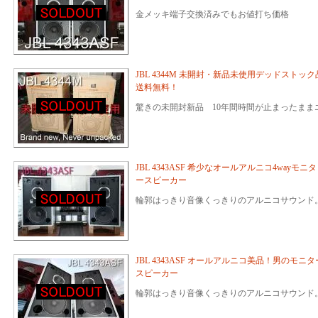
金メッキ端子交換済みでもお値打ち価格
JBL 4344M 未開封・新品未使用デッドストック
送料無料！
驚きの未開封新品 10年間時間が止まったまま
JBL 4343ASF 希少なオールアルニコ4wayモニタ
ースピーカー
輪郭はっきり音像くっきりのアルニコサウンド
JBL 4343ASF オールアルニコ美品！男のモニタ
スピーカー
輪郭はっきり音像くっきりのアルニコサウンド