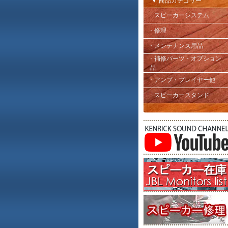
▼ 商品カテゴリー
･ スピーカーシステム
･ 修理
･ メンテナンス用品
･ 補修パーツ・オプション
品
･ アンプ・プレイヤー他
･ スピーカースタンド