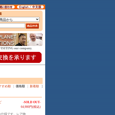
E VISITING our company.
すすめ順
|
価格順
|
新着順
]
ピ
-SOLD OUT-
64,900円(税込)
ニコ仕様です。レア物