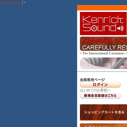
Select Language
▼
< For International Customers 
はじめてのお客様へ