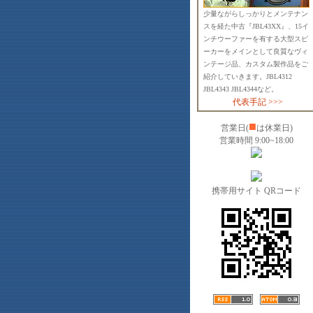
少量ながらしっかりとメンテナン
スを経た中古『JBL43XX』、15イ
ンチウーファーを有する大型スピ
ーカーをメインとして良質なヴィ
ンテージ品、カスタム製作品をご
紹介していきます。JBL4312
JBL4343 JBL4344など。
代表手記 >>>
■
営業日(
は休業日)
営業時間 9:00~18:00
携帯用サイト QRコード