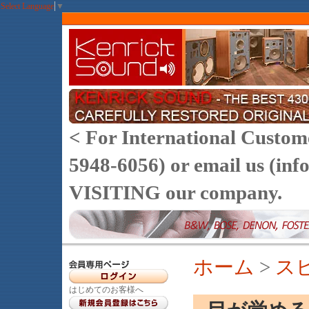
Select Language
▼
< For International Customer
5948-6056) or email us (
VISITING our company.
ホーム
>
ス
はじめてのお客様へ