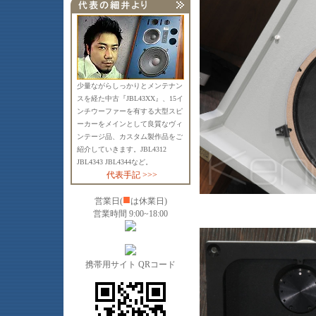
少量ながらしっかりとメンテナン
スを経た中古『JBL43XX』、15イ
ンチウーファーを有する大型スピ
ーカーをメインとして良質なヴィ
ンテージ品、カスタム製作品をご
紹介していきます。JBL4312
JBL4343 JBL4344など。
代表手記 >>>
■
営業日(
は休業日)
営業時間 9:00~18:00
携帯用サイト QRコード