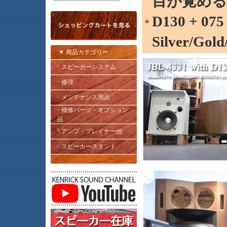
目が覚める出
D130 + 07
Silver/Gold
▼ 商品カテゴリー
･ スピーカーシステム
･ 修理
･ メンテナンス用品
･ 補修パーツ・オプション
品
･ アンプ・プレイヤー他
･ スピーカースタンド