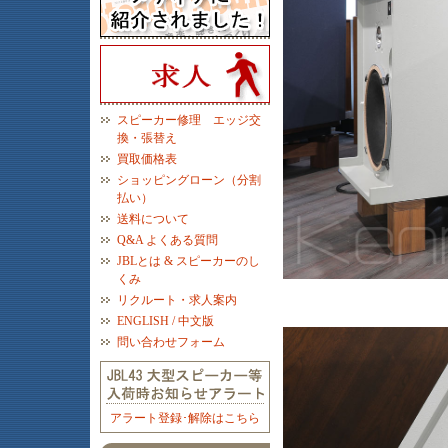
スピーカー修理 エッジ交
換・張替え
買取価格表
ショッピングローン（分割
払い）
送料について
Q&A よくある質問
JBLとは & スピーカーのし
くみ
リクルート・求人案内
ENGLISH / 中文版
問い合わせフォーム
アラート登録･解除はこちら