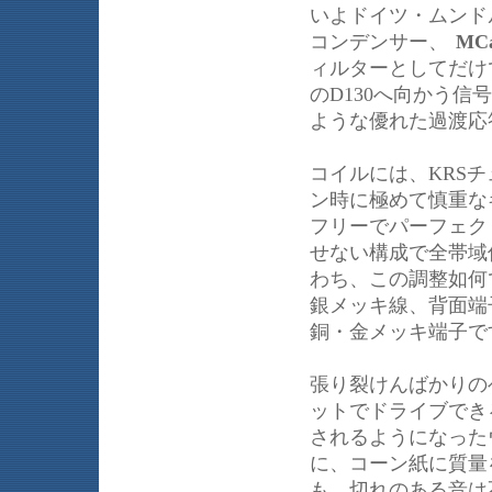
いよドイツ・ムンド
コンデンサー、
MCa
ィルターとしてだけ
のD130へ向かう
ような優れた過渡応
コイルには、KRSチ
ン時に極めて慎重な
フリーでパーフェク
せない構成で全帯域
わち、この調整如何
銀メッキ線、背面端
銅・金メッキ端子で
張り裂けんばかりの
ットでドライブできる
されるようになった
に、コーン紙に質量
も、切れのある音は