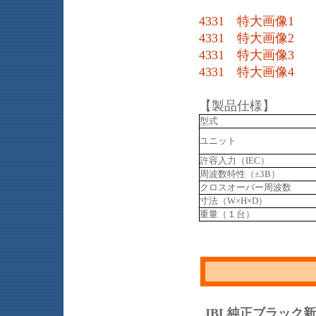
4331 特大画像1
4331 特大画像2
4331 特大画像3
4331 特大画像4
【製品仕様】
型式
ユニット
許容入力（IEC）
周波数特性（±3B）
クロスオーバー周波数
寸法（W×H×D）
重量（１台）
JBL純正ブラック