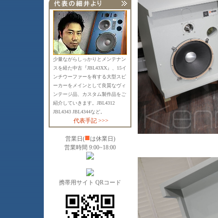
少量ながらしっかりとメンテナン
スを経た中古『JBL43XX』、15イ
ンチウーファーを有する大型スピ
ーカーをメインとして良質なヴィ
ンテージ品、カスタム製作品をご
紹介していきます。JBL4312
JBL4343 JBL4344など。
代表手記 >>>
■
営業日(
は休業日)
営業時間 9:00~18:00
携帯用サイト QRコード