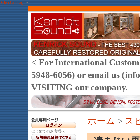
Select Language
▼
< For International Customer
5948-6056) or email us (
VISITING our company.
ホーム
>
ス
はじめてのお客様へ