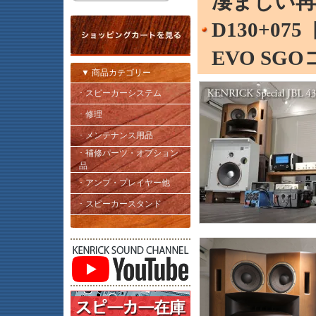
凄まじい再現
D130+0
EVO SG
▼ 商品カテゴリー
･ スピーカーシステム
･ 修理
･ メンテナンス用品
･ 補修パーツ・オプション
品
･ アンプ・プレイヤー他
･ スピーカースタンド