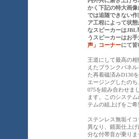
内外共に磨き上げら
かく下記の特大画像
では追随できない作
ア工程によって状態
なスピーカーはJB
うスピーカーはお手
声」コーナー
にて皆
王道にして最高の相性を
えたブランクパネル
た再着磁済みD13
エージングしたのち
075を組み合わせ
ます。このシステム
テムの組上げをご希
ステンレス無垢イコ
異なり、鏡面仕上げ
分な付帯音が乗りま