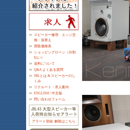
スピーカー修理 エッジ交
換・張替え
買取価格表
ショッピングローン（分割
払い）
送料について
Q&A よくある質問
JBLとは & スピーカーのし
くみ
リクルート・求人案内
ENGLISH / 中文版
問い合わせフォーム
アラート登録･解除はこちら