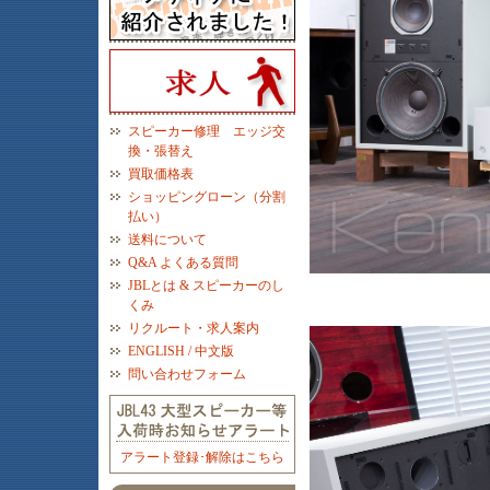
スピーカー修理 エッジ交
換・張替え
買取価格表
ショッピングローン（分割
払い）
送料について
Q&A よくある質問
JBLとは & スピーカーのし
くみ
リクルート・求人案内
ENGLISH / 中文版
問い合わせフォーム
アラート登録･解除はこちら