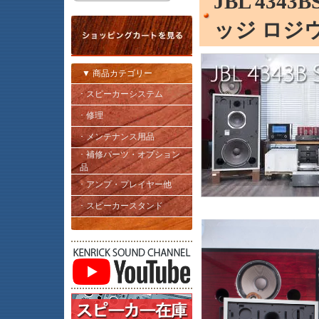
JBL 434
ッジ ロジウ
▼ 商品カテゴリー
･ スピーカーシステム
･ 修理
･ メンテナンス用品
･ 補修パーツ・オプション
品
･ アンプ・プレイヤー他
･ スピーカースタンド