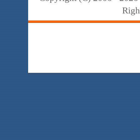
Righ
JBL､中古､スピーカー､レイオーディ
スト､K2､4311､4312､4331､4333､434
2122H 2421B 2308 2307 2405 2202 
reference harman internat