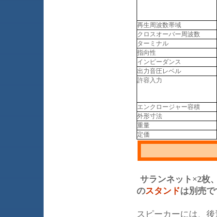
再生周波数帯域
クロスオーバー周波数
ターミナル
指向性
インピーダンス
出力音圧レベル
許容入力
エンクロージャー容積
外形寸法
重量
定価
サランネット×2枚
の
スタンド
は別売で
スピーカーには、後