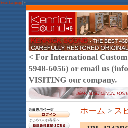
Select Language
▼
< For International Customer
5948-6056) or email us (
VISITING our company.
ホーム
>
ス
はじめてのお客様へ