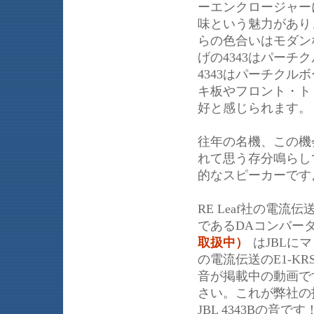
ーエンクロージャー
味という魅力があり
らの色合いはモダン
げの4343はパー
4343はパーチク
キ板やフロント・ト
好と感じられます。
往年の名機、この機
れて思う存分鳴らし
的なスピーカーです
RE Leaf社の電
であるDAコンバー
取扱中）
はJBLに
の電流伝送のE1-K
音が掲載中の動画で
さい。これが弊社の
JBL 4343Bの