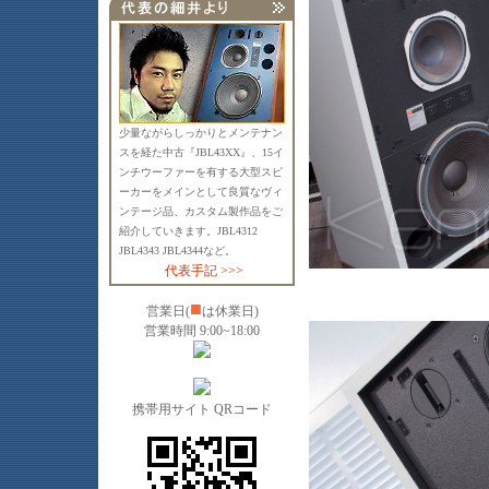
少量ながらしっかりとメンテナン
スを経た中古『JBL43XX』、15イ
ンチウーファーを有する大型スピ
ーカーをメインとして良質なヴィ
ンテージ品、カスタム製作品をご
紹介していきます。JBL4312
JBL4343 JBL4344など。
代表手記 >>>
■
営業日(
は休業日)
営業時間 9:00~18:00
携帯用サイト QRコード