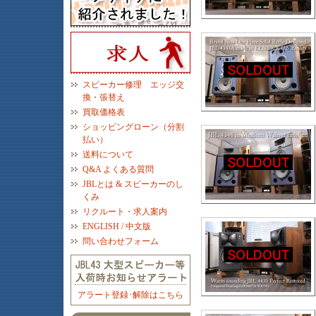
スピーカー修理 エッジ交
換・張替え
買取価格表
ショッピングローン（分割
払い）
送料について
Q&A よくある質問
JBLとは & スピーカーのし
くみ
リクルート・求人案内
ENGLISH / 中文版
問い合わせフォーム
アラート登録･解除はこちら