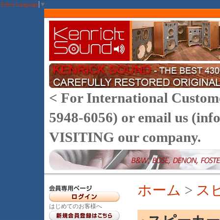
Select Language
▼
< For International Customer
5948-6056) or email us (
VISITING our company.
ホーム
>
ス
はじめてのお客様へ