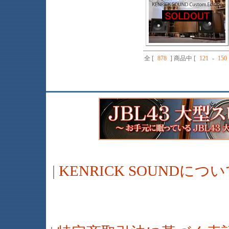
全 [
878
] 商品中 [
121
-
150
|
KENRICK SOUNDに