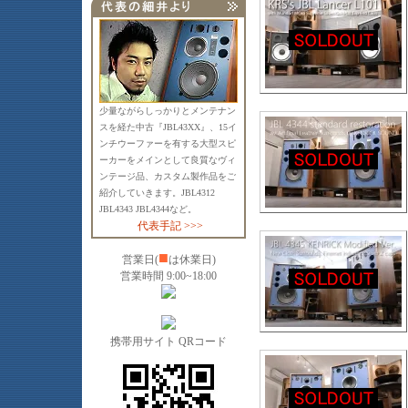
少量ながらしっかりとメンテナン
スを経た中古『JBL43XX』、15イ
ンチウーファーを有する大型スピ
ーカーをメインとして良質なヴィ
ンテージ品、カスタム製作品をご
紹介していきます。JBL4312
JBL4343 JBL4344など。
代表手記 >>>
■
営業日(
は休業日)
営業時間 9:00~18:00
携帯用サイト QRコード