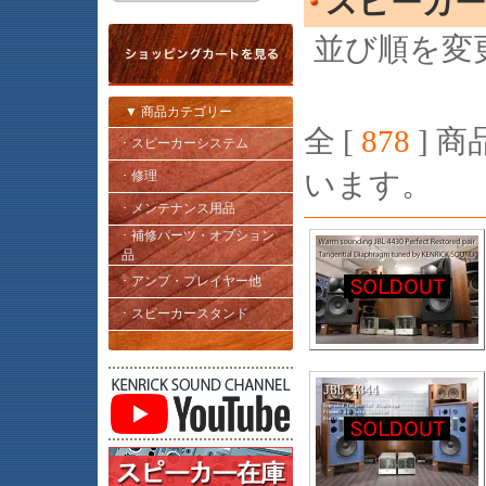
スピーカ
並び順を変
▼ 商品カテゴリー
全 [
878
] 商
･ スピーカーシステム
います。
･ 修理
･ メンテナンス用品
･ 補修パーツ・オプション
品
･ アンプ・プレイヤー他
･ スピーカースタンド