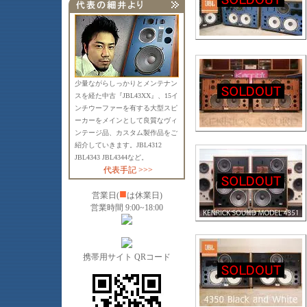
少量ながらしっかりとメンテナン
スを経た中古『JBL43XX』、15イ
ンチウーファーを有する大型スピ
ーカーをメインとして良質なヴィ
ンテージ品、カスタム製作品をご
紹介していきます。JBL4312
JBL4343 JBL4344など。
代表手記 >>>
■
営業日(
は休業日)
営業時間 9:00~18:00
携帯用サイト QRコード