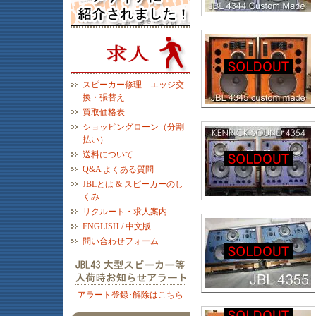
スピーカー修理 エッジ交
換・張替え
買取価格表
ショッピングローン（分割
払い）
送料について
Q&A よくある質問
JBLとは & スピーカーのし
くみ
リクルート・求人案内
ENGLISH / 中文版
問い合わせフォーム
アラート登録･解除はこちら