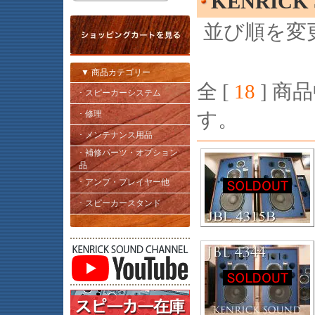
KENRIC
並び順を変
▼ 商品カテゴリー
全 [
18
] 商品
･ スピーカーシステム
す。
･ 修理
･ メンテナンス用品
･ 補修パーツ・オプション
品
･ アンプ・プレイヤー他
･ スピーカースタンド