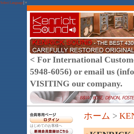
Select Language
▼
< For International Customer
5948-6056) or email us (
VISITING our company.
ホーム
>
KE
はじめてのお客様へ